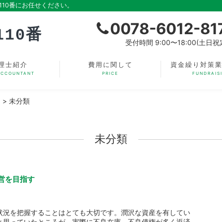
10番にお任せください。
0078-6012-81
受付時間 9:00〜18:00(土日祝
理士紹介
費用に関して
資金繰り対策
ACCOUNTANT
PRICE
FUNDRAIS
】
>
未分類
未分類
営を目指す
状況を把握することはとても大切です。潤沢な資産を有してい
と思っていたところが、実際に不良在庫、不良債権が多く返済