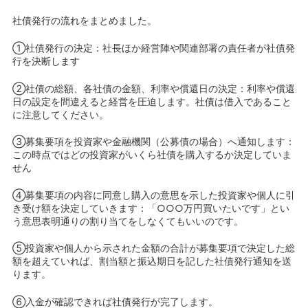
社債発行の流れをまとめました。
①社債発行の決定：社長ほか経営陣や関連部署の責任者が社債発
行を決断します
②社債の総額、各社債の金額、利率や償還日の決定：利率や償還
日の設定を間違えると経営を圧迫します。社債は借入であること
に注意してください。
③募集要項を投資家や金融機関（公募債の場合）へ通知します：
この時点ではどの投資家がいくら社債を購入するか決定していま
せん
④募集要項の内容に同意し購入の意思を示した投資家や個人に引
き受け額を決定していきます：「○○○万円買いたいです」とい
う意思表明通りの割り当てをしなくてもいいのです。
⑤投資家や個人から示された金額の合計が募集要項で決定した総
額を超えていれば、割当額と振込期日を記した社債発行通知を送
ります。
⑥入金が確認できれば社債発行が完了します。