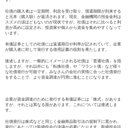
社債の購入者は一定期間、利息を受け取り、償還期限が到来する
と元本（購入額）が返済されます。現在、金融機関の預金金利は
スズメの涙ほどもないのが現状ですが、社債はそれに比べると利
息が高めに設定され、投資家や個人から資金を集めやすくなって
います。
有価証券としての社債には返還期日や利率が記されていて、企業
が購入者に対して発行する借用証書の役割を果たします。
後述しますが、一般的にイメージされる社債は「普通社債」を指
しますが、それ以外にも「転換社債」や「ワラント債」など様々
な社債発行が可能です。みなさんの会社の実情に合った社債発行
をすることで、より資金調達が円滑に進むことになります。
企業が資金調達のために発行する有価証券には「株式」がありま
すが、それとは異なる面があります。これについては後述しま
す。
社債発行は株式などと同じく金融商品取引法の規制下に置かれ、
発行にあたっては取締役会の決議が必要になります。取締役会設