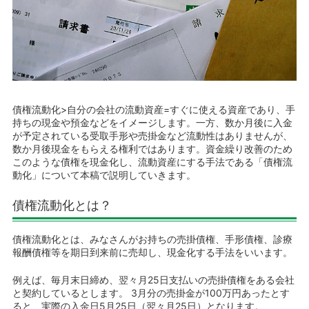
債権流動化>自分の会社の流動資産=すぐに使える資産であり、手
持ちの現金や預金などをイメージします。一方、数か月後に入金
が予定されている受取手形や売掛金など流動性はありませんが、
数か月後現金をもらえる権利ではあります。資金繰り改善のため
このような債権を現金化し、流動資産にする手法である「債権流
動化」について本稿で説明していきます。
債権流動化とは？
債権流動化とは、みなさんがお持ちの売掛債権、手形債権、診療
報酬債権等を期日到来前に売却し、現金化する手法をいいます。
例えば、毎月末日締め、翌々月25日支払いの売掛債権をある会社
と契約しているとします。 3月分の売掛金が100万円あったとす
ると、実際の入金日5月25日（翌々月25日）となります。