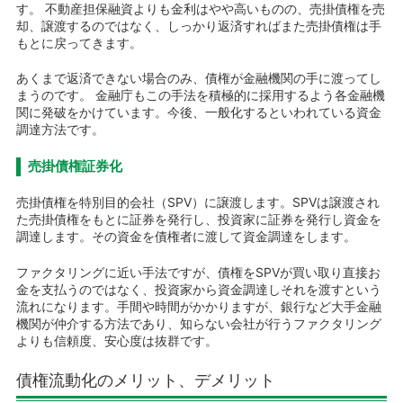
す。 不動産担保融資よりも金利はやや高いものの、売掛債権を売
却、譲渡するのではなく、しっかり返済すればまた売掛債権は手
もとに戻ってきます。
あくまで返済できない場合のみ、債権が金融機関の手に渡ってし
まうのです。 金融庁もこの手法を積極的に採用するよう各金融機
関に発破をかけています。今後、一般化するといわれている資金
調達方法です。
売掛債権証券化
売掛債権を特別目的会社（SPV）に譲渡します。SPVは譲渡され
た売掛債権をもとに証券を発行し、投資家に証券を発行し資金を
調達します。その資金を債権者に渡して資金調達をします。
ファクタリングに近い手法ですが、債権をSPVが買い取り直接お
金を支払うのではなく、投資家から資金調達しそれを渡すという
流れになります。手間や時間がかかりますが、銀行など大手金融
機関が仲介する方法であり、知らない会社が行うファクタリング
よりも信頼度、安心度は抜群です。
債権流動化のメリット、デメリット