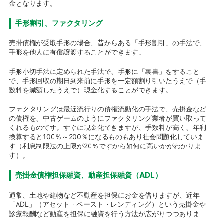
金となります。
手形割引、ファクタリング
売掛債権が受取手形の場合、昔からある「手形割引」の手法で、
手形を他人に有償譲渡することができます。
手形小切手法に定められた手法で、手形に「裏書」をすること
で、手形回収の期日到来前に手形を一定額割り引いたうえで（手
数料を減額したうえで）現金化することができます。
ファクタリングは最近流行りの債権流動化の手法で、売掛金など
の債権を、中古ゲームのようにファクタリング業者が買い取って
くれるものです。すぐに現金化できますが、手数料が高く、年利
換算すると100％～200％になるものもあり社会問題化していま
す（利息制限法の上限が20％ですから如何に高いかがわかりま
す）。
売掛金債権担保融資、動産担保融資（ADL）
通常、土地や建物など不動産を担保にお金を借りますが、近年
「ADL」（アセット・ベースト・レンディング）という売掛金や
診療報酬など動産を担保に融資を行う方法が広がりつつありま