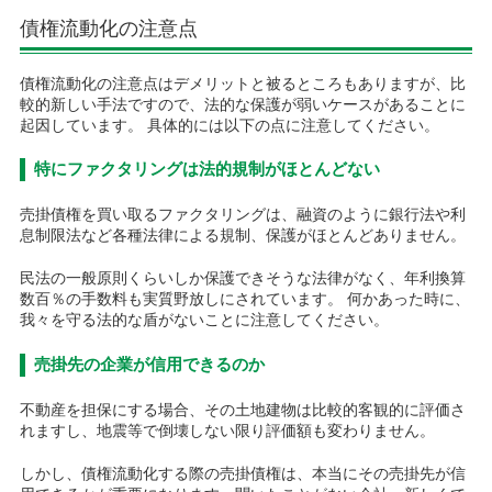
債権流動化の注意点
債権流動化の注意点はデメリットと被るところもありますが、比
較的新しい手法ですので、法的な保護が弱いケースがあることに
起因しています。 具体的には以下の点に注意してください。
特にファクタリングは法的規制がほとんどない
売掛債権を買い取るファクタリングは、融資のように銀行法や利
息制限法など各種法律による規制、保護がほとんどありません。
民法の一般原則くらいしか保護できそうな法律がなく、年利換算
数百％の手数料も実質野放しにされています。 何かあった時に、
我々を守る法的な盾がないことに注意してください。
売掛先の企業が信用できるのか
不動産を担保にする場合、その土地建物は比較的客観的に評価さ
れますし、地震等で倒壊しない限り評価額も変わりません。
しかし、債権流動化する際の売掛債権は、本当にその売掛先が信