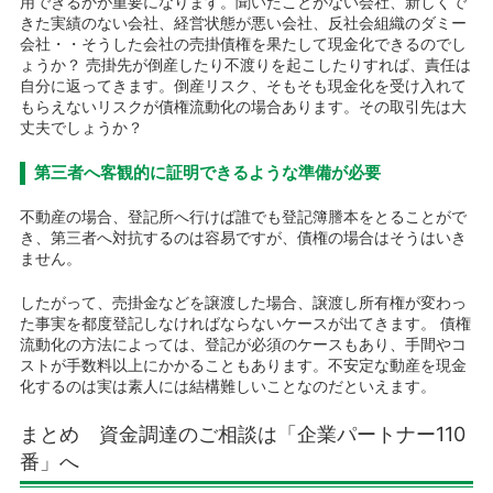
用できるかが重要になります。聞いたことがない会社、新しくで
きた実績のない会社、経営状態が悪い会社、反社会組織のダミー
会社・・そうした会社の売掛債権を果たして現金化できるのでし
ょうか？ 売掛先が倒産したり不渡りを起こしたりすれば、責任は
自分に返ってきます。倒産リスク、そもそも現金化を受け入れて
もらえないリスクが債権流動化の場合あります。その取引先は大
丈夫でしょうか？
第三者へ客観的に証明できるような準備が必要
不動産の場合、登記所へ行けば誰でも登記簿謄本をとることがで
き、第三者へ対抗するのは容易ですが、債権の場合はそうはいき
ません。
したがって、売掛金などを譲渡した場合、譲渡し所有権が変わっ
た事実を都度登記しなければならないケースが出てきます。 債権
流動化の方法によっては、登記が必須のケースもあり、手間やコ
ストが手数料以上にかかることもあります。不安定な動産を現金
化するのは実は素人には結構難しいことなのだといえます。
まとめ 資金調達のご相談は「企業パートナー110
番」へ