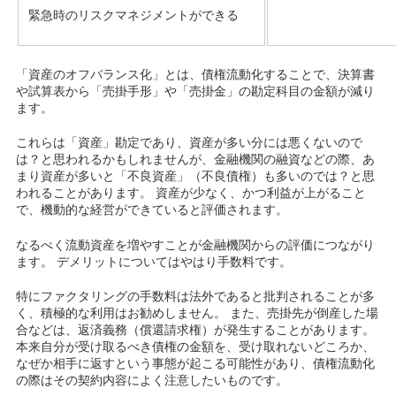
緊急時のリスクマネジメントができる
「資産のオフバランス化」とは、債権流動化することで、決算書
や試算表から「売掛手形」や「売掛金」の勘定科目の金額が減り
ます。
これらは「資産」勘定であり、資産が多い分には悪くないので
は？と思われるかもしれませんが、金融機関の融資などの際、あ
まり資産が多いと「不良資産」（不良債権）も多いのでは？と思
われることがあります。 資産が少なく、かつ利益が上がること
で、機動的な経営ができていると評価されます。
なるべく流動資産を増やすことが金融機関からの評価につながり
ます。 デメリットについてはやはり手数料です。
特にファクタリングの手数料は法外であると批判されることが多
く、積極的な利用はお勧めしません。 また、売掛先が倒産した場
合などは、返済義務（償還請求権）が発生することがあります。
本来自分が受け取るべき債権の金額を、受け取れないどころか、
なぜか相手に返すという事態が起こる可能性があり、債権流動化
の際はその契約内容によく注意したいものです。