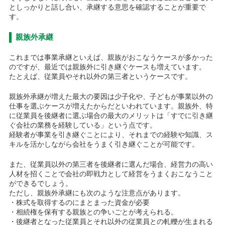
としっかりと話し合い、承継する意思を確認することが重要で
す。
親族外承継
これまでは事業承継といえば、親族がおこなうケースが多かった
のですが、最近では親族外に引き継ぐケースも増えています。
たとえば、従業員やそれ以外の第三者というケースです。
親族外承継が増えた最大の要因は少子化や、子どもが事業以外の
仕事を選ぶケースが増えたからだといわれています。親族外、特
に従業員を後継者に選ぶ場合の最大のメリットは「すでに引き継
ぐ会社の業務を経験している」という点です。
経験者が事業を引き継ぐことにより、それまでの経験や知識、ス
キルを活かしながら会社をうまく引き継ぐことが可能です。
また、従業員以外の第三者を後継者に選んだ場合、経営力の高い
人材を招くことで会社の即戦力として経営をうまくおこなうこと
ができるでしょう。
ただし、親族外承継にも次のような注意点があります。
・株式を取得するのにまとまった資金が必要
・相続権を保有する親族との争いごとが考えられる。
・後継者となった従業員とそれ以外の従業員との軋轢が生まれる