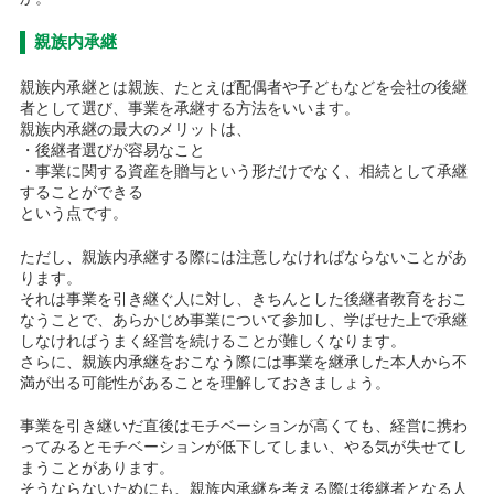
親族内承継
親族内承継とは親族、たとえば配偶者や子どもなどを会社の後継
者として選び、事業を承継する方法をいいます。
親族内承継の最大のメリットは、
・後継者選びが容易なこと
・事業に関する資産を贈与という形だけでなく、相続として承継
することができる
という点です。
ただし、親族内承継する際には注意しなければならないことがあ
ります。
それは事業を引き継ぐ人に対し、きちんとした後継者教育をおこ
なうことで、あらかじめ事業について参加し、学ばせた上で承継
しなければうまく経営を続けることが難しくなります。
さらに、親族内承継をおこなう際には事業を継承した本人から不
満が出る可能性があることを理解しておきましょう。
事業を引き継いだ直後はモチベーションが高くても、経営に携わ
ってみるとモチベーションが低下してしまい、やる気が失せてし
まうことがあります。
そうならないためにも、親族内承継を考える際は後継者となる人