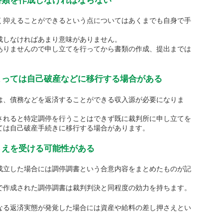
く抑えることができるという点についてはあくまでも自身で手
成しなければあまり意味がありません。
ありませんので申し立てを行ってから書類の作成、提出までは
っては自己破産などに移行する場合がある
は、債務などを返済することができる収入源が必要になりま
されると特定調停を行うことはできず既に裁判所に申し立てを
ては自己破産手続きに移行する場合があります。
さえを受ける可能性がある
成立した場合には調停調書という合意内容をまとめたものが記
で作成された調停調書は裁判判決と同程度の効力を持ちます。
なる返済実態が発覚した場合には資産や給料の差し押さえとい