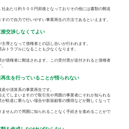
１社あたり約５００円前後となっておりその他には書類の郵送
。
ますので自力で行いやすい事業再生の方法であるといえます。
直接交渉しなくてよい
が主導となって債権者との話し合いが行われます。
済みトラブルになることも少なくなります。
票が債権者に郵送されます。この受付票が送付されると債権者
す。
再生を行っていることが悟られない
破産や清算系の事業再生です。
与えてしまいますので取引先や周囲の事業者にそれが知られる
業が軌道に乗らない場合や新規顧客の獲得などが難しくなって
りませんので周囲に知られることなく手続きを進めることがで
書類を作成しなければならない