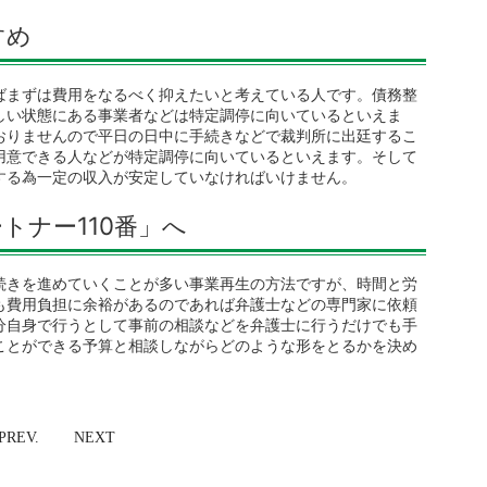
すめ
ばまずは費用をなるべく抑えたいと考えている人です。債務整
しい状態にある事業者などは特定調停に向いているといえま
おりませんので平日の日中に手続きなどで裁判所に出廷するこ
用意できる人などが特定調停に向いているといえます。そして
する為一定の収入が安定していなければいけません。
トナー110番」へ
続きを進めていくことが多い事業再生の方法ですが、時間と労
も費用負担に余裕があるのであれば弁護士などの専門家に依頼
分自身で行うとして事前の相談などを弁護士に行うだけでも手
ことができる予算と相談しながらどのような形をとるかを決め
PREV.
NEXT