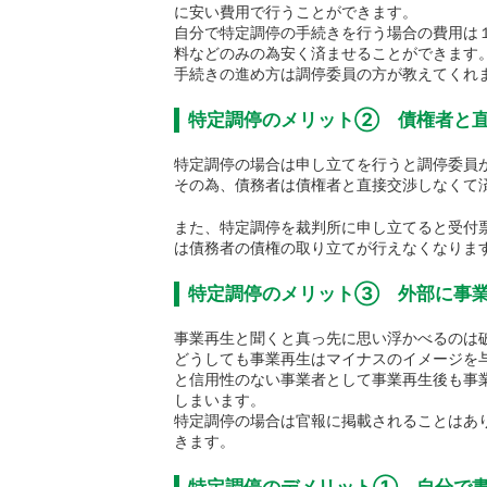
に安い費用で行うことができます。
自分で特定調停の手続きを行う場合の費用は
料などのみの為安く済ませることができます
手続きの進め方は調停委員の方が教えてくれ
特定調停のメリット② 債権者と
特定調停の場合は申し立てを行うと調停委員
その為、債務者は債権者と直接交渉しなくて
また、特定調停を裁判所に申し立てると受付
は債務者の債権の取り立てが行えなくなりま
特定調停のメリット③ 外部に事業
事業再生と聞くと真っ先に思い浮かべるのは
どうしても事業再生はマイナスのイメージを
と信用性のない事業者として事業再生後も事
しまいます。
特定調停の場合は官報に掲載されることはあ
きます。
特定調停のデメリット① 自分で