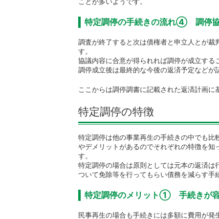
ことが多いようです。
特定調停の手続きの流れ④ 調停
調査が終了すると次は債権者と申立人とが裁
す。
協議内容に合意が得られれば調停が成立する
調停成立後は最終的な今後の返済予定などが
ここからは調停調書に記載された返済計画に
特定調停の特徴
特定調停は他の事業再生の手続きの中でも比
やデメリットがあるのでそれぞれの特徴を知
す。
特定調停の場合は原則としては元本の返済は
ついて免除等を行ってもらい債務を減らす手
特定調停のメリット① 手続きが
民事再生の場合も手続きには多額に費用が発