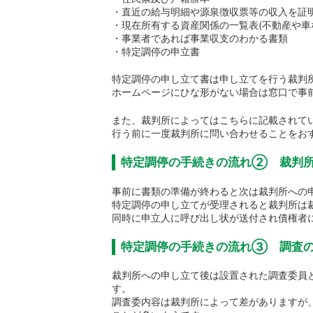
・直近の給与明細や源泉徴収票等の収入を証
・現在所有する資産関係の一覧表(不動産や車
・事業者であれば事業収支のわかる書類
・特定調停の申立書
特定調停の申し立て書は申し立てを行う裁判
ホームページにひな形がない場合は窓口で事
また、裁判所によってはこちらに記載されて
行う前に一度裁判所に問い合わせることをお
特定調停の手続きの流れ② 裁判
事前に書類の準備が終わると次は裁判所への
特定調停の申し立てが受理されると裁判所は
同時に申立人に呼び出し状が送付され債権者
特定調停の手続きの流れ③ 調査
裁判所への申し立て後は設置された調査委員
す。
調査委内容は裁判所によって差がありますが