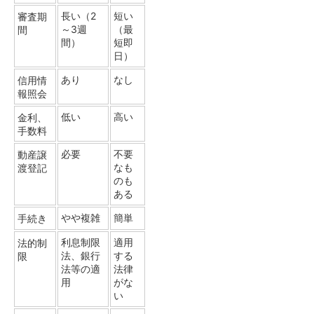
短い
長い（2
審査期
（最
～3週
間
短即
間）
日）
なし
あり
信用情
報照会
高い
低い
金利、
手数料
不要
必要
動産譲
なも
渡登記
のも
ある
簡単
やや複雑
手続き
適用
利息制限
法的制
する
法、銀行
限
法律
法等の適
がな
用
い