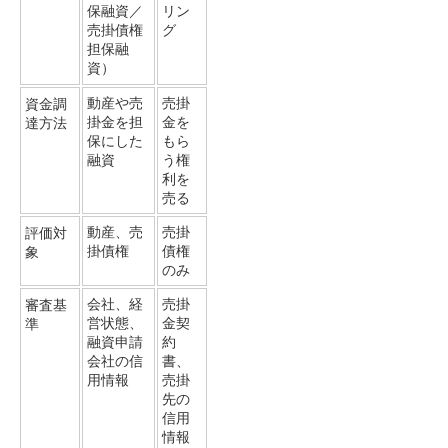
リン
保融資／
グ
売掛債権
担保融
資）
売掛
動産や売
資金調
金を
掛金を担
達方法
もら
保にした
う権
融資
利を
売る
売掛
動産、売
評価対
債権
掛債権
象
のみ
売掛
会社、経
審査基
金契
営状態、
準
約
融資申請
書、
会社の信
売掛
用情報
先の
信用
情報